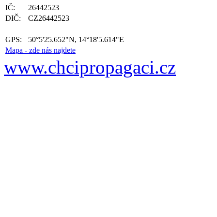
IČ:
26442523
DIČ:
CZ26442523
GPS:
50°5'25.652"N, 14°18'5.614"E
Mapa - zde nás najdete
www.chcipropagaci.cz